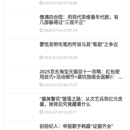
2026-07-03 07:04:08
​情满四合院：用现代思维看年代剧，有
几部躲得过“三观不正”
2026-07-03 07:01:54
​蒙恬发明毛笔的传说与其“笔祖”之争议
2026-07-03 06:59:39
​2025京东淘宝天猫双十一攻略：红包使
用技巧+活动细节+避坑指南全面解析！
淘
2026-07-03 06:57:25
​“最美警花”堕落之路：从文艺兵到亿元贪
腐，她背后究竟藏着什么
2026-07-03 06:55:11
​前经纪人：举报歌手韩磊“证据齐全”