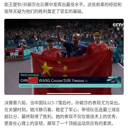
助王楚钦/孙颖莎在比赛中发挥出最佳水平。这些前辈的经验和
指导无疑为他们的胜利奠定了坚实的基础。
决赛第六局，当中国队以5-7落后时，孙颖莎的表现尤为突出。
在关键时刻，她冷静沉着，稳定了军心，带领队伍连赢三球反
超比分，最终取得了胜利。她的表现不仅仅是技术上的优秀，
更是在心理上的坚韧，展现了一个顶级运动员应有的素质。