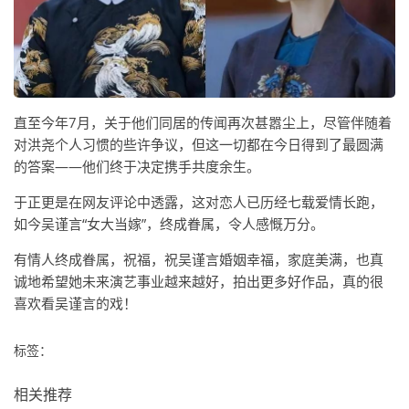
直至今年7月，关于他们同居的传闻再次甚嚣尘上，尽管伴随着
对洪尧个人习惯的些许争议，但这一切都在今日得到了最圆满
的答案——他们终于决定携手共度余生。
于正更是在网友评论中透露，这对恋人已历经七载爱情长跑，
如今吴谨言“女大当嫁”，终成眷属，令人感慨万分。
有情人终成眷属，祝福，祝吴谨言婚姻幸福，家庭美满，也真
诚地希望她未来演艺事业越来越好，拍出更多好作品，真的很
喜欢看吴谨言的戏！
标签：
相关推荐