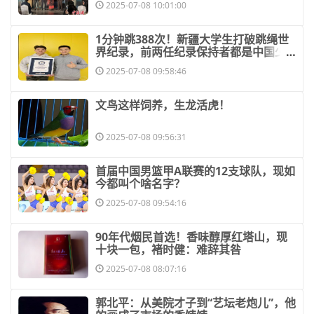
2025-07-08 10:01:00
​1分钟跳388次！新疆大学生打破跳绳世
界纪录，前两任纪录保持者都是中国少
年
2025-07-08 09:58:46
​文鸟这样饲养，生龙活虎！
2025-07-08 09:56:31
​首届中国男篮甲A联赛的12支球队，现如
今都叫个啥名字？
2025-07-08 09:54:16
​90年代烟民首选！香味醇厚红塔山，现
十块一包，褚时健：难辞其咎
2025-07-08 08:07:16
​郭北平：从美院才子到“艺坛老炮儿”，他