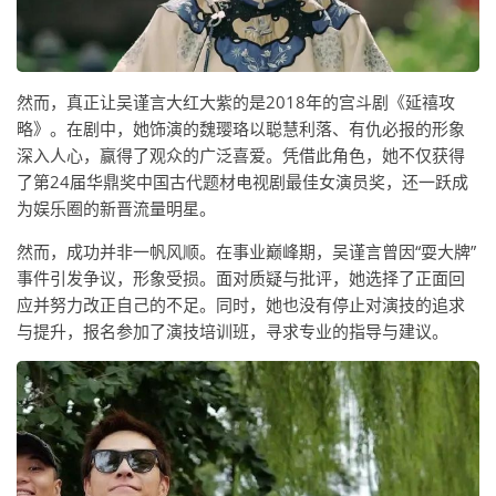
然而，真正让吴谨言大红大紫的是2018年的宫斗剧《延禧攻
略》。在剧中，她饰演的魏璎珞以聪慧利落、有仇必报的形象
深入人心，赢得了观众的广泛喜爱。凭借此角色，她不仅获得
了第24届华鼎奖中国古代题材电视剧最佳女演员奖，还一跃成
为娱乐圈的新晋流量明星。
然而，成功并非一帆风顺。在事业巅峰期，吴谨言曾因“耍大牌”
事件引发争议，形象受损。面对质疑与批评，她选择了正面回
应并努力改正自己的不足。同时，她也没有停止对演技的追求
与提升，报名参加了演技培训班，寻求专业的指导与建议。