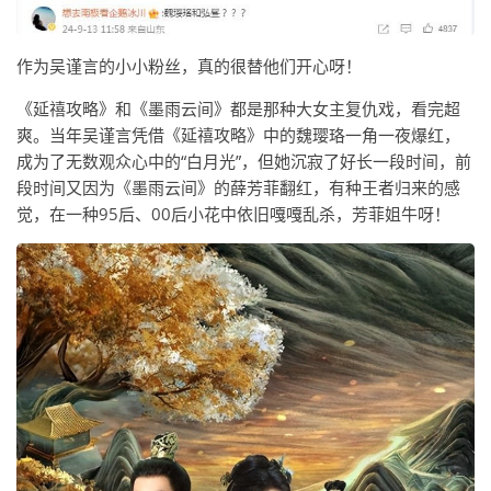
作为吴谨言的小小粉丝，真的很替他们开心呀！
《延禧攻略》和《墨雨云间》都是那种大女主复仇戏，看完超
爽。当年吴谨言凭借《延禧攻略》中的魏璎珞一角一夜爆红，
成为了无数观众心中的“白月光”，但她沉寂了好长一段时间，前
段时间又因为《墨雨云间》的薛芳菲翻红，有种王者归来的感
觉，在一种95后、00后小花中依旧嘎嘎乱杀，芳菲姐牛呀！