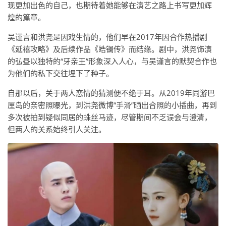
现更加出色的自己，也期待着她能够在演艺之路上书写更加辉
煌的篇章。
吴谨言和洪尧是因戏生情的，他们早在2017年因合作热播剧
《延禧攻略》及后续作品《皓镧传》而结缘。剧中，洪尧饰演
的弘昼以独特的“牙亲王”形象深入人心，与吴谨言的默契合作也
为他们的私下交往埋下了种子。
自那以后，关于两人恋情的猜测便不绝于耳。从2019年同游巴
厘岛的亲密照曝光，到洪尧微博“手滑”晒出合照的小插曲，再到
多次被拍到疑似同居的蛛丝马迹，尽管期间不乏误会与澄清，
但两人的关系始终引人关注。