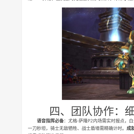
四、团队协作：
语音指挥必备
：尤格-萨隆P2内场需实时报点，白光
一刀秒坦，骑士无敌牺牲、战士盾墙需精确计时。
成