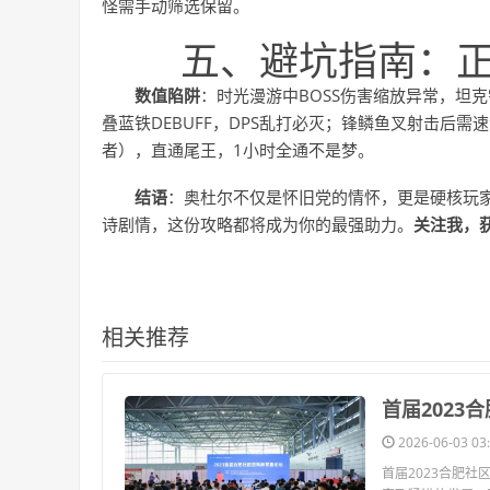
怪需手动筛选保留。
五、避坑指南：
数值陷阱
：时光漫游中BOSS伤害缩放异常，坦
叠蓝铁DEBUFF，DPS乱打必灭；锋鳞鱼叉射击后需速
者），直通尾王，1小时全通不是梦。
结语
：奥杜尔不仅是怀旧党的情怀，更是硬核玩家
诗剧情，这份攻略都将成为你的最强助力。
关注我，
相关推荐
​首届202
2026-06-03 03:
首届2023合肥