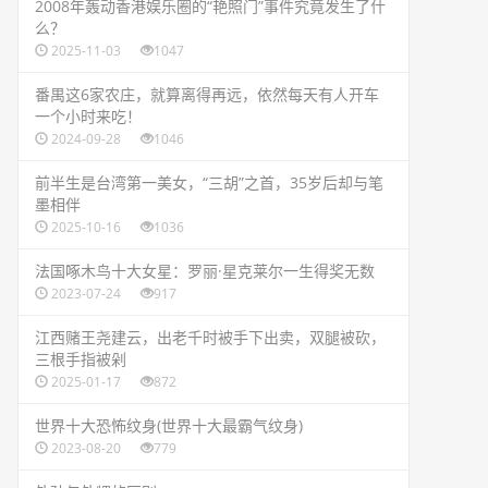
​2008年轰动香港娱乐圈的“艳照门”事件究竟发生了什
么？
2025-11-03
1047
​番禺这6家农庄，就算离得再远，依然每天有人开车
一个小时来吃！
2024-09-28
1046
​前半生是台湾第一美女，“三胡”之首，35岁后却与笔
墨相伴
2025-10-16
1036
​法国啄木鸟十大女星：罗丽·星克莱尔一生得奖无数
2023-07-24
917
​江西赌王尧建云，出老千时被手下出卖，双腿被砍，
三根手指被剁
2025-01-17
872
​世界十大恐怖纹身(世界十大最霸气纹身)
2023-08-20
779