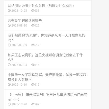
​网络用语啾啾是什么意思（啾啾是什么意思）
2023-10-25
633
​含有爱字的歌词有哪些
2023-08-30
622
​我们熟悉的“九九歌”，你知道是从哪一天开始数九的
吗？
2025-07-09
619
​如果王志安离职，这位央视知名调查记者会去干什
么？
2025-07-04
616
​中国唯一女子跳马冠军，天降紫微星，体操一姐程菲
有多让人意难平
2025-10-19
615
​【小画家】 快来欣赏吧！第三届儿童消防绘画作品展
示（一）
2025-10-20
597