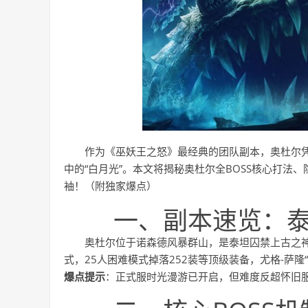
作为《巫妖王之怒》最经典的团队副本，奥杜尔
中的“白月光”。本文将揭秘奥杜尔全BOSS核心打法
袖！（附独家爆点）
一、副本速览：
奥杜尔位于诺森德风暴群山，是泰坦囚禁上古之神
式，25人困难模式掉落252装等顶级装备，尤格-萨
爆点提示
：正式服时光漫游已开启，但难度反超怀旧服