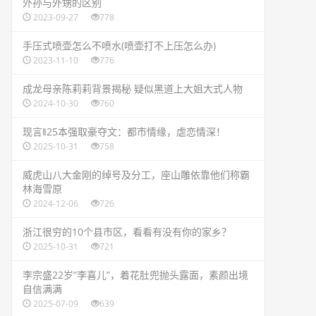
​外孙与外甥的区别
2023-09-27
778
​手压式喷壶怎么不喷水(喷壶打不上压怎么办)
2023-11-10
776
​成龙母亲陈莉莉背景揭秘 疑似黑道上大姐大式人物
2024-10-30
760
​现言‖25本强取豪夺文：都市情缘，虐恋情深！
2025-10-31
758
​威虎山八大金刚的绰号及分工，座山雕依靠他们称霸
林海雪原
2024-12-06
726
​浙江很穷的10个县市区，看看有没有你的家乡？
2025-10-31
721
​李宗盛22岁“李喜儿”，着花肚兜抛头露面，素颜出境
自信满满
2025-07-09
639