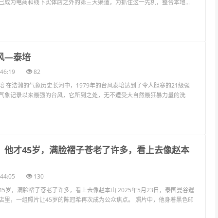
已成为电商和线下实体店之外的第三大渠道，为抓住这一先机，整合本地...
风—泰培
46:19
82
培 在浩瀚的气象历史长河中，1979年的台风泰培达到了令人胆寒的21级强
气象记录以来最强的台风，它所到之处，无不遭受大自然最狂暴力量的洗
希，他才45岁，满脸褶子苍老了许多，看上去像赵本
44:05
130
5岁，满脸褶子苍老了许多，看上去像赵本山 2025年5月23日，泰国曼谷暹
店里，一组照片让45岁的陈冠希再次成为公众焦点。 照片中，他身着黑色印