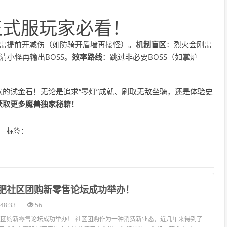
正式服玩家必看！
克需提前开减伤（如防骑开盾墙再接怪）。
机制盲区
：烈火金刚需
清小怪再输出BOSS。
效率路线
：跳过非必要BOSS（如掌炉
的试金石！无论是追求“零灯”成就、刷取无敌坐骑，还是体验史
获取更多魔兽独家秘籍！
标签：
3合肥社区团购新零售论坛成功举办！
48:33
56
社区团购新零售论坛成功举办！ 社区团购作为一种消费新业态，近几年来得到了