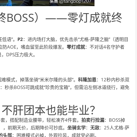
最终BOSS）——零灯成就终
狂低语”。
P2
：进内场打大脑，优先击杀“尤格-萨隆之脑”（透明目
位防AOE，嗜血留至此阶段爆发。
零灯成就
：不对话4名守护者
，DPS压力极大。
难模式，掉落坐骑“米米尔隆的头部”。
科隆加恩
：12秒内秒杀双
：秒杀BOSS可跳成就“珍贵的宝箱”，但需沿左侧冰道绕行，避免
：不肝团本也能毕业？
手套，搭配制造业腰带，轻松凑齐4件套。
拍卖行捡漏
：BOSS掉
链），前期天价，后期降价可抄底。
坐骑玄学
：
无敌
：25人尤格-萨
的头部
：困难模式必掉，外观拉风，成就党必刷。