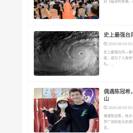
突飞猛进的发展，
​史上最强台
2026-06-03 03:
史上最强台风—泰
度，成为了人类有
礼。...
​偶遇陈冠
山
2026-06-03 03:
偶遇陈冠希，他才4
罗广场的街头奶茶
花...