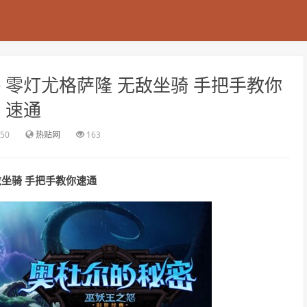
 零灯尤格萨隆 无敌坐骑 手把手教你
速通
:50
热贴网
163
敌坐骑 手把手教你速通