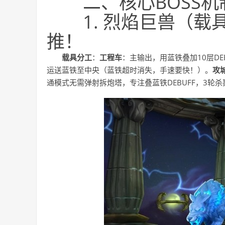
二、核心BOSS
1. 烈焰巨兽（
推！
载具分工
：
工程车
：主输出，用蓝铁叠加10层DE
运送蓝铁至中央（蓝铁超时消失，手速要快！）。
攻
通模式无需弹射拆炮塔，专注叠蓝铁DEBUFF，3轮