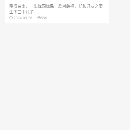
​晚清名士，一生忧国忧民，反对慈禧，却和好友之妻
生下三个儿子
2024-09-26
596