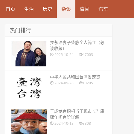
首页
生活
历史
杂谈
奇闻
汽车
热门排行
​罗永浩妻子柴静个人简介（必
读收藏）
2025-10-24
47003
​中华人民共和国台湾省速览
2024-09-28
10295
​于成龙官职相当于现市长？康
熙年间官阶详解
2024-10-13
3308