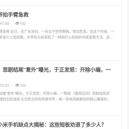
爷拍手臂急救
41:50
102
臂急救 近日，在广东深圳，一名女子突然晕厥，情况危急。在这个时候，一
爷急忙上前抢救。大爷和大妈采取了一种拍打心包经的中医急救方法，这...
间》悲剧结尾“意外”曝光，于正发怒：开除小编，一
55:33
102
结尾“意外”曝光，于正发怒：开除小编，一锅端 《墨雨云间》悲剧结局泄
理的交织迷局 在光影交织的荧屏世界，每一部电视剧都如同精心雕琢的...
！小米手机缺点大揭秘：这些短板劝退了多少人？