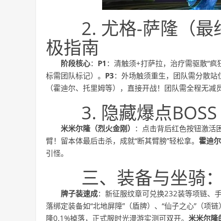
2. 尤格-萨隆（
极指南
阶段核心
：
P1
：清触须+打萨拉，治疗需驱散“疯
标需团队标记）。
P3
：外场触须重生，团队需分散站
（霍迪尔、托里姆等），直接开战！团队需全程无减员
3. 隐藏爆点BOSS
米米尔隆（烈火金刚）
：点击背后红色按钮激活困
臂！留本体最后击杀，成就“断其臂膀”轻松拿。
霍迪尔
引怪。
三、装备与坐骑
牌子装速成
：新征服纹章可兑换232装等项链、
落绑定装备如“北地屏障”（盾牌）、“仙子之心”（项
隆0.1%掉落，正式服时光漫游实测可双开。
米米尔隆