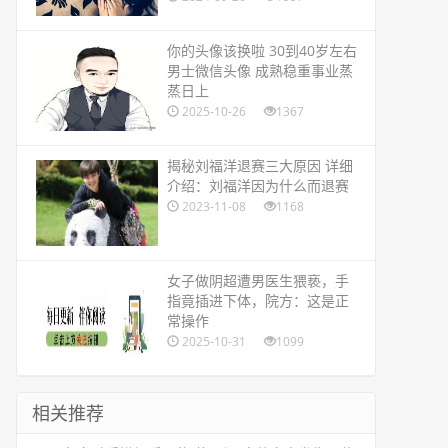
​你的头像该换啦 30到40岁左右
男士微信头像 成熟稳重事业蒸
蒸日上
2025-10-26
1367
​揭秘刘福洋退赛三大原因 详细
介绍：刘福洋因为什么而退赛
2023-11-08
1168
​女子做阴超遭男医生猥亵，手
指竟插进下体，院方：这是正
常操作
2025-10-31
1099
相关推荐