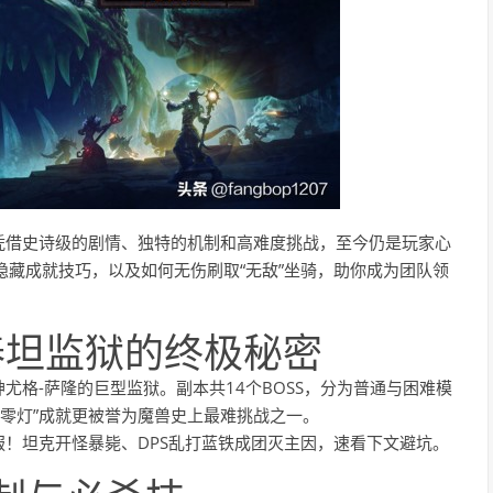
凭借史诗级的剧情、独特的机制和高难度挑战，至今仍是玩家心
、隐藏成就技巧，以及如何无伤刷取“无敌”坐骑，助你成为团队领
泰坦监狱的终极秘密
尤格-萨隆的巨型监狱。副本共14个BOSS，分为普通与困难模
隆“零灯”成就更被誉为魔兽史上最难挑战之一。
！坦克开怪暴毙、DPS乱打蓝铁成团灭主因，速看下文避坑。