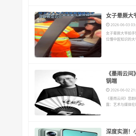
​女子晕厥大
2026-06-03 03:
女子晕厥大爷拍手
位懂中医知识的大
​《墨雨云
锅端
2026-06-02 21:
《墨雨云间》悲剧
露：艺术与媒体伦
​深度实测