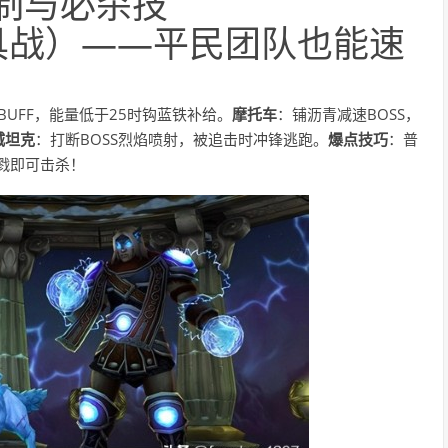
机制与必杀技
载具战）——平民团队也能速
BUFF，能量低于25时钩蓝铁补给。
摩托车
：铺沥青减速BOSS，
城坦克
：打断BOSS烈焰喷射，被追击时冲锋逃跑。
爆点技巧
：普
杀戮即可击杀！