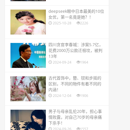
​deepseek眼中日本最美的10位
女优，第一名竟是她？！
2025-10-28
2226
​四川贪官李春城：涉案5.7亿，
花费2000万公款迁祖坟，被判
13年
2024-09-24
1964
​古代首饰中，簪、钗和步摇的
区别，不同的物件有着不同的
内涵！
2024-12-04
1906
​男子与母亲乱伦20年，担心事
情败露，对自己70岁的母亲痛
下杀手！
2024-09-26
1557