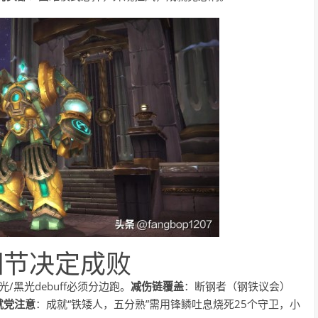
细节决定成败
/黑光debuff必须分边跑。
减伤链覆盖
：断钢者（钢铁议会）
就党注意
：成就“铁矮人，五分熟”需用锋鳞吐息烧死25个守卫，小