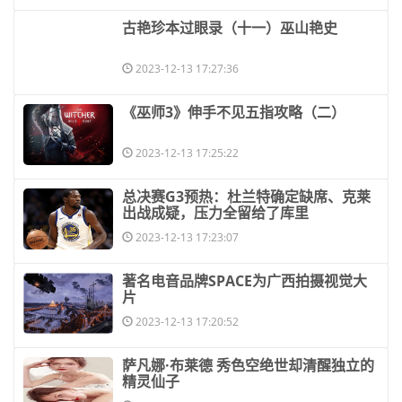
​古艳珍本过眼录（十一）巫山艳史
2023-12-13 17:27:36
​《巫师3》伸手不见五指攻略（二）
2023-12-13 17:25:22
​总决赛G3预热：杜兰特确定缺席、克莱
出战成疑，压力全留给了库里
2023-12-13 17:23:07
​著名电音品牌SPACE为广西拍摄视觉大
片
2023-12-13 17:20:52
​萨凡娜·布莱德 秀色空绝世却清醒独立的
精灵仙子