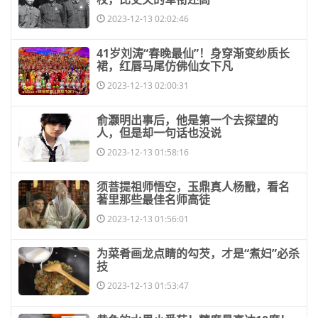
2023-12-13 02:02:46
​41岁刘涛“春晚最仙”！身穿渐变纱质长
裙，红唇马尾仿佛仙女下凡
2023-12-13 02:00:31
​俞灏明出事后，他是第一个去探望的
人，但是却一句话也没说
2023-12-13 01:58:16
​须菩提祖师悟空，玉鼎真人杨戬，看名
著里那些最佳名师高徒
2023-12-13 01:56:01
​为菜肴画龙点睛的勾芡，才是“煮妇”必杀
技
2023-12-13 01:53:47