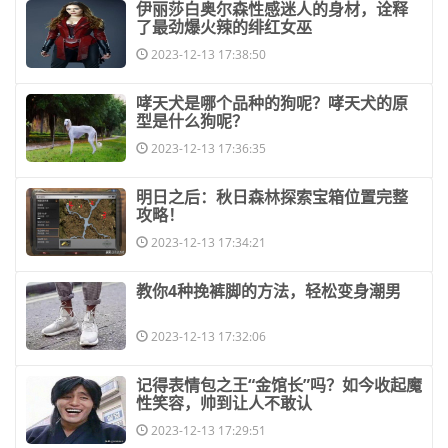
​伊丽莎白奥尔森性感迷人的身材，诠释
了最劲爆火辣的绯红女巫
2023-12-13 17:38:50
​哮天犬是哪个品种的狗呢？哮天犬的原
型是什么狗呢？
2023-12-13 17:36:35
​明日之后：秋日森林探索宝箱位置完整
攻略！
2023-12-13 17:34:21
​教你4种挽裤脚的方法，轻松变身潮男
2023-12-13 17:32:06
​记得表情包之王“金馆长”吗？如今收起魔
性笑容，帅到让人不敢认
2023-12-13 17:29:51