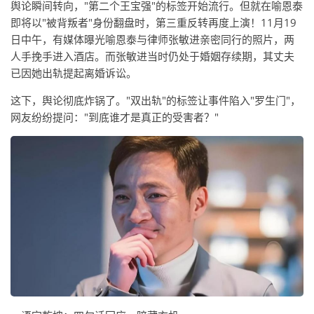
舆论瞬间转向，"第二个王宝强"的标签开始流行。但就在喻恩泰
即将以"被背叛者"身份翻盘时，第三重反转再度上演！11月19
日中午，有媒体曝光喻恩泰与律师张敏进亲密同行的照片，两
人手挽手进入酒店。而张敏进当时仍处于婚姻存续期，其丈夫
已因她出轨提起离婚诉讼。
这下，舆论彻底炸锅了。"双出轨"的标签让事件陷入"罗生门"，
网友纷纷提问："到底谁才是真正的受害者？"