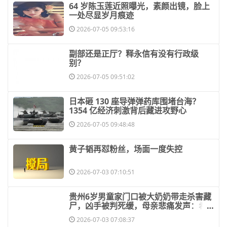
​64 岁陈玉莲近照曝光，素颜出镜，脸上
一处尽显岁月痕迹
2026-07-05 09:53:16
​副部还是正厅？释永信有没有行政级
别？
2026-07-05 09:51:02
​日本砸 130 座导弹弹药库围堵台海？
1354 亿经济刺激背后藏进攻野心
2026-07-05 09:48:48
​黄子韬再怼粉丝，场面一度失控
2026-07-03 07:10:51
​贵州6岁男童家门口被大奶奶带走杀害藏
尸，凶手被判死缓，母亲悲痛发声：希
望
2026-07-03 07:08:37