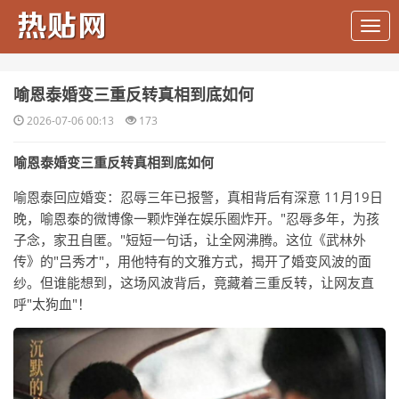
​喻恩泰婚变三重反转真相到底如何
2026-07-06 00:13
173
喻恩泰婚变三重反转真相到底如何
喻恩泰回应婚变：忍辱三年已报警，真相背后有深意 11月19日
晚，喻恩泰的微博像一颗炸弹在娱乐圈炸开。"忍辱多年，为孩
子念，家丑自匿。"短短一句话，让全网沸腾。这位《武林外
传》的"吕秀才"，用他特有的文雅方式，揭开了婚变风波的面
纱。但谁能想到，这场风波背后，竟藏着三重反转，让网友直
呼"太狗血"！