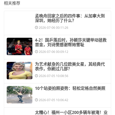
相关推荐
​孟晚舟回家之后的四件事：从加拿大到
深圳，她经历了什么？
2026-07-06 00:11:26
​4-2！国乒落后时，孙颖莎关键举动拯救
首金，刘诗雯感谢帮她雪耻
2026-07-06 00:09:12
为艺术献身的几位欧美女星，其经典代
表作，你刷过几部？
2026-07-05 10:08:56
​10个站姿拍照姿势：轻松定格自然美照
2026-07-05 10:06:42
​太糟心！福州一小区200多辆车被淹！业