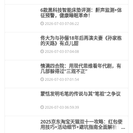
​6款黑科技智能床垫评测：鼾声监测+体
征预警，健康睡眠革命！
2026-07-03 07:06:22
​佟大为与孙俪18年后再演夫妻《孙家栋
的天路》有点儿甜
2026-07-03 07:04:08
​情满四合院：用现代思维看年代剧，有
几部躲得过“三观不正”
2026-07-03 07:01:54
​蒙恬发明毛笔的传说与其“笔祖”之争议
2026-07-03 06:59:39
​2025京东淘宝天猫双十一攻略：红包使
用技巧+活动细节+避坑指南全面解析！
淘