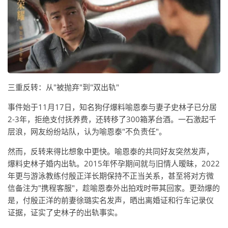
三重反转：从"被抛弃"到"双出轨"
事件始于11月17日，知名狗仔爆料喻恩泰与妻子史林子已分居
2-3年，拒绝支付抚养费，还转移了300箱茅台酒。一石激起千
层浪，网友纷纷站队，认为喻恩泰"不负责任"。
然而，反转来得比想象中更快。喻恩泰的共同好友突然发声，
爆料史林子婚内出轨。2015年怀孕期间就与旧情人暧昧，2022
年更与游泳教练付殷正洋长期保持不正当关系，甚至将对方微
信备注为"携程客服"，趁喻恩泰外出拍戏时带其回家。更劲爆的
是，付殷正洋的前妻徐璐实名发声，晒出离婚证和行车记录仪
证据，证实了史林子的出轨事实。