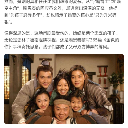
然而，婚姻的真相往往比我们想象的复杂。从"学霸博士"到"婚
变主角"，喻恩泰的回应虽文雅，却透露出深深的无奈。他提
到"为孩子忍辱多年"，却也暗示了婚变的核心是"只为升米碎
银"。
值得深思的是，这场闹剧最受伤的，始终是两个无辜的孩子。
无论是史林子被指阻挠探视，还是喻恩泰撰写365篇《金色的
你》手稿寄托思念，孩子们都成了父母双方博弈的筹码。