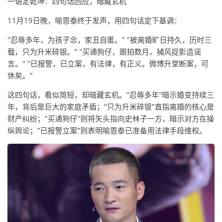
一语定乾坤：四句话回应，暗藏玄机
11月19日晚，喻恩泰终于发声，用四句话定下基调：
"忍辱多年，为孩子念，家丑自匿。" "被离婚旷日持久，历时三
载，只为升米碎银。" "买通狗仔，跟拍数月，捕风捉影造谣
言。" "已报警，已立案，有法律，有正义。微博升堂断案，可
休矣。"
这四句话，看似简短，却暗藏玄机。"忍辱多年"暗示婚变持续三
年，背后是巨大的家庭矛盾；"只为升米碎银"直指离婚的核心是
财产纠纷；"买通狗仔"则将矢头指向史林子一方，暗示对方在操
纵舆论；"已报警立案"则表明喻恩泰已准备用法律手段维权。