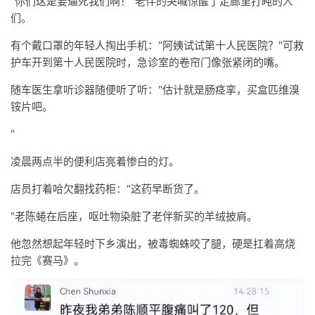
"你们这是要逼死我们啊！"老伴的哭喊惊醒了走廊里打盹的人
们。
有个戴口罩的年轻人掏出手机："阿姨试试第十人民医院？"可救
护车开到第十人民医院时，急诊室的卷帘门像张紧闭的嘴。
随车医生拿听诊器随便听了听："估计就是肠痉挛，买盒匹维溴
铵片吧。
"
凌晨两点半的便利店亮着惨白的灯。
店员打着哈欠翻找药柜："这药早断货了。
"老陈蜷在后座，呕吐物染脏了老伴新买的羊绒披肩。
他忽然想起年轻时下乡演出，被毒蜘蛛咬了腿，硬是扛着高烧
拉完《赛马》。