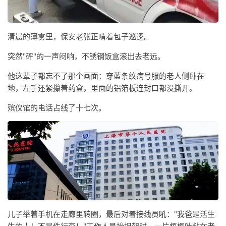
清晨的薄雾里，保安老张正啃着包子巡逻。
突然"砰"的一声闷响，不锈钢饭盒滚出去老远。
他这辈子都忘不了那个画面：穿蓝条纹病号服的老人侧卧在
地，左手还紧攥着药盒，里面的铝箔板连封口都没撕开。
殡仪馆的电话占线了十七次。
儿子举着手机在走廊里转圈，最后对着接线员吼："我爸是活生