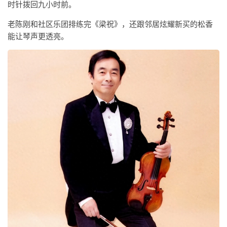
时针拨回九小时前。
老陈刚和社区乐团排练完《梁祝》，还跟邻居炫耀新买的松香
能让琴声更透亮。