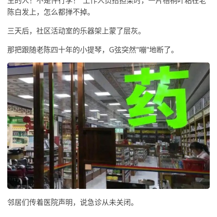
生的人！不是件行李！"工作人员抬担架时，一片梧桐叶粘在老
陈白发上，怎么都掸不掉。
三天后，社区活动室的乐器架上蒙了层灰。
那把跟随老陈四十年的小提琴，G弦突然"嘣"地断了。
邻居们传着医院声明，说急诊从未关闭。