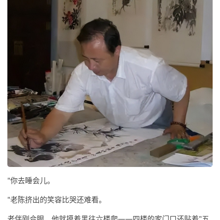
"你去睡会儿。
"老陈挤出的笑容比哭还难看。
老伴刚合眼，他就摸着黑往六楼爬——四楼的家门口还贴着"五