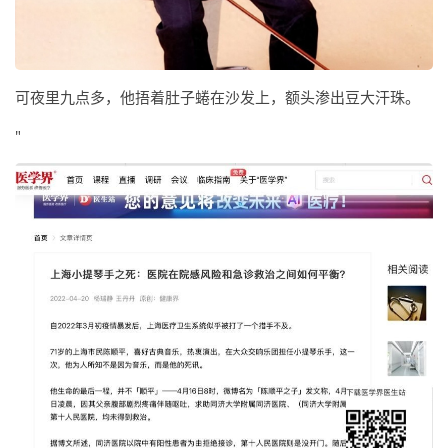
可夜里九点多，他捂着肚子蜷在沙发上，额头渗出豆大汗珠。
"