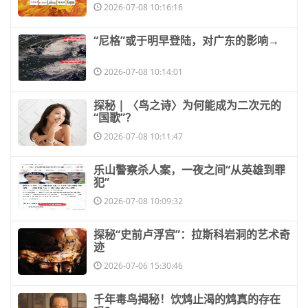
2026-07-08 10:16:16
​“尼格”或于明早登陆，对广东的影响→
2026-07-08 10:14:01
​探秘 | 〈鸟之诗〉为何能成为二次元的
“国歌”？
2026-07-08 10:11:47
​乐山警察杀人案，一夜之间“从英雄到罪
犯”
2026-07-08 10:09:32
​探秘“史前卢浮宫”：拉斯科岩洞的艺术奇
迹
2026-07-06 15:30:46
​千年毒鸟揭秘！饮鸩止渴的鸩真的存在