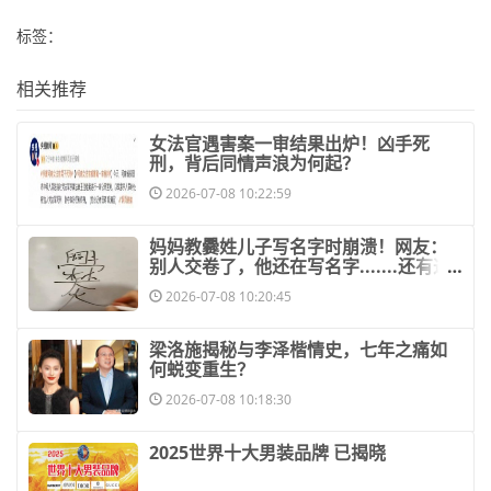
标签：
相关推荐
​女法官遇害案一审结果出炉！凶手死
刑，背后同情声浪为何起？
2026-07-08 10:22:59
​妈妈教爨姓儿子写名字时崩溃！网友：
别人交卷了，他还在写名字.......还有这
些难
2026-07-08 10:20:45
​梁洛施揭秘与李泽楷情史，七年之痛如
何蜕变重生？
2026-07-08 10:18:30
​2025世界十大男装品牌 已揭晓