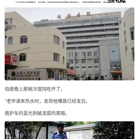
怕是晚上那碗冷馄饨吃坏了。
"老伴递来热水时，发现他嘴唇已经发白。
救护车的蓝光刺破凌晨的黑暗。