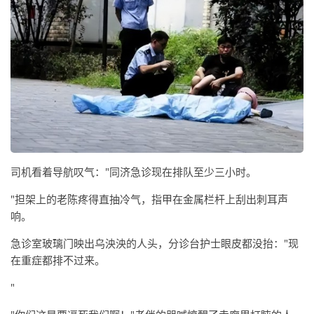
司机看着导航叹气："同济急诊现在排队至少三小时。
"担架上的老陈疼得直抽冷气，指甲在金属栏杆上刮出刺耳声
响。
急诊室玻璃门映出乌泱泱的人头，分诊台护士眼皮都没抬："现
在重症都排不过来。
"