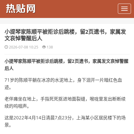
​小提琴家陈顺平被拒诊后跳楼，留2页遗书，家属发
文哀悼警醒后人
2026-07-08 10:25
138
小提琴家陈顺平被拒诊后跳楼，留2页遗书，家属发文哀悼警醒
后人
71岁的陈顺平躺在冰凉的水泥地上，身下洇开一片暗红色血
迹。
老伴瘫坐在地上，手指死死抠进地面裂缝，喉咙里发出断断续
续的呜咽声。
这是2022年4月14日清晨7点23分，上海某小区居民楼下的场
景。