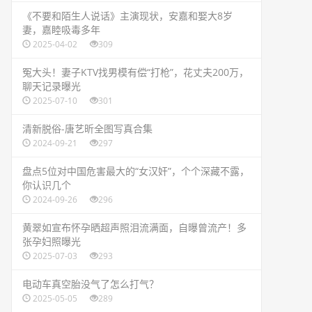
​《不要和陌生人说话》主演现状，安嘉和娶大8岁
妻，嘉睦吸毒多年
2025-04-02
309
​冤大头！妻子KTV找男模有偿“打枪”，花丈夫200万，
聊天记录曝光
2025-07-10
301
​清新脱俗-唐艺昕全图写真合集
2024-09-21
297
​盘点5位对中国危害最大的“女汉奸”，个个深藏不露，
你认识几个
2024-09-26
296
​黄翠如宣布怀孕晒超声照泪流满面，自曝曾流产！多
张孕妇照曝光
2025-07-03
293
​电动车真空胎没气了怎么打气？
2025-05-05
289