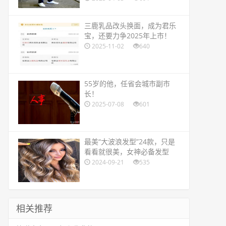
​三鹿乳品改头换面，成为君乐
宝，还要力争2025年上市！
2025-11-02
640
​55岁的他，任省会城市副市
长！
2025-07-08
601
​最美“大波浪发型”24款，只是
看看就很美，女神必备发型
2024-09-21
535
相关推荐