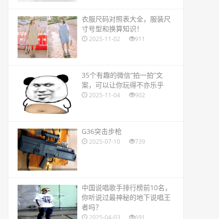
​衣服尺码对照表大全，服装尺
寸号型和换算知识！
2025-11-02
911
​35个有趣的微信“拍一拍”文
案，可以让你玩得不亦乐乎
2025-11-04
902
​G36突击步枪
2025-07-10
739
​中国说唱歌手排行榜前10名，
你听说过最神秘的地下说唱王
者吗？
2025-04-03
691