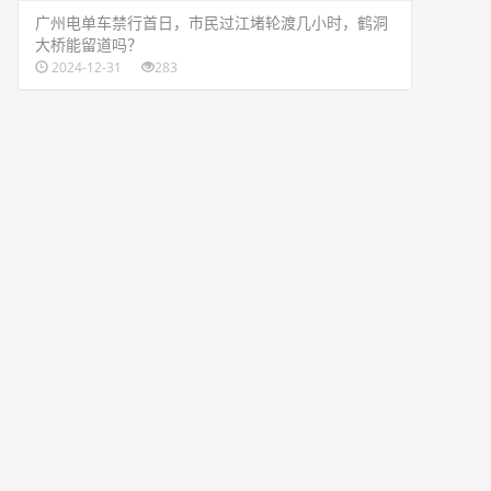
​广州电单车禁行首日，市民过江堵轮渡几小时，鹤洞
大桥能留道吗？
2024-12-31
283