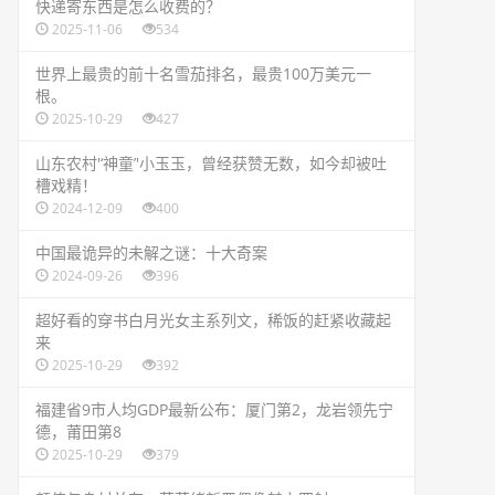
​快递寄东西是怎么收费的？
2025-11-06
534
​世界上最贵的前十名雪茄排名，最贵100万美元一
根。
2025-10-29
427
​山东农村'‘神童’'小玉玉，曾经获赞无数，如今却被吐
槽戏精！
2024-12-09
400
​中国最诡异的未解之谜：十大奇案
2024-09-26
396
​超好看的穿书白月光女主系列文，稀饭的赶紧收藏起
来
2025-10-29
392
​福建省9市人均GDP最新公布：厦门第2，龙岩领先宁
德，莆田第8
2025-10-29
379