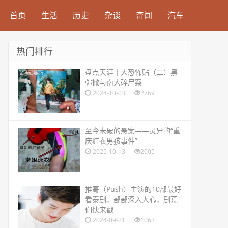
首页
生活
历史
杂谈
奇闻
汽车
热门排行
​盘点天涯十大恐怖贴（二）黑
弥撒与南大碎尸案
2024-10-03
2769
​至今未破的悬案——灵异的“重
庆红衣男孩事件”
2025-10-13
2005
​推哥（Push）主演的10部最好
看泰剧，部部深入人心，剧荒
们快来戳
2024-09-21
1063