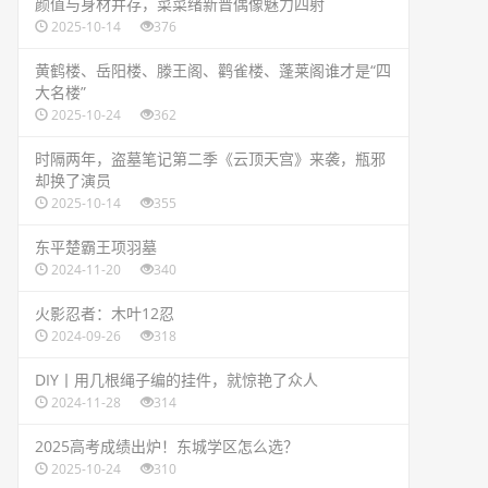
​颜值与身材并存，菜菜绪新晋偶像魅力四射
2025-10-14
376
黄鹤楼、岳阳楼、滕王阁、鹳雀楼、蓬莱阁谁才是“四
大名楼”
2025-10-24
362
​时隔两年，盗墓笔记第二季《云顶天宫》来袭，瓶邪
却换了演员
2025-10-14
355
​东平楚霸王项羽墓
2024-11-20
340
​火影忍者：木叶12忍
2024-09-26
318
​DIY丨用几根绳子编的挂件，就惊艳了众人
2024-11-28
314
2025高考成绩出炉！东城学区怎么选？
2025-10-24
310