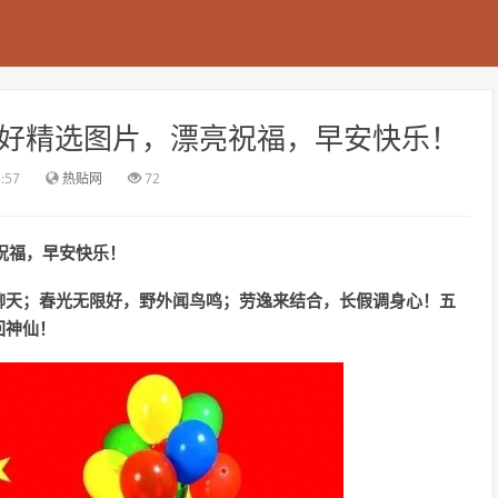
上好精选图片，漂亮祝福，早安快乐！
3:57
热贴网
72
祝福，早安快乐！
聊天；春光无限好，野外闻鸟鸣；劳逸来结合，长假调身心！五
回神仙！