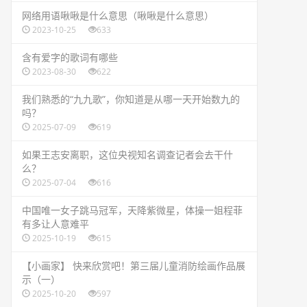
​网络用语啾啾是什么意思（啾啾是什么意思）
2023-10-25
633
​含有爱字的歌词有哪些
2023-08-30
622
​我们熟悉的“九九歌”，你知道是从哪一天开始数九的
吗？
2025-07-09
619
​如果王志安离职，这位央视知名调查记者会去干什
么？
2025-07-04
616
​中国唯一女子跳马冠军，天降紫微星，体操一姐程菲
有多让人意难平
2025-10-19
615
​【小画家】 快来欣赏吧！第三届儿童消防绘画作品展
示（一）
2025-10-20
597