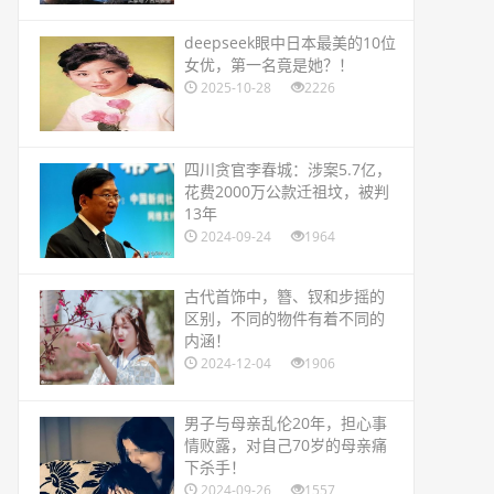
​deepseek眼中日本最美的10位
女优，第一名竟是她？！
2025-10-28
2226
​四川贪官李春城：涉案5.7亿，
花费2000万公款迁祖坟，被判
13年
2024-09-24
1964
​古代首饰中，簪、钗和步摇的
区别，不同的物件有着不同的
内涵！
2024-12-04
1906
​男子与母亲乱伦20年，担心事
情败露，对自己70岁的母亲痛
下杀手！
2024-09-26
1557