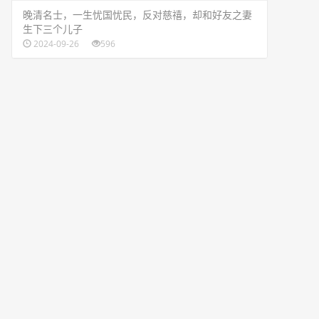
​晚清名士，一生忧国忧民，反对慈禧，却和好友之妻
生下三个儿子
2024-09-26
596