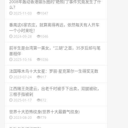
​2008年轰动香港娱乐圈的“艳照门”事件究竟发生了什
么？
2025-11-03
1047
​番禺这6家农庄，就算离得再远，依然每天有人开车
一个小时来吃！
2024-09-28
1046
​前半生是台湾第一美女，“三胡”之首，35岁后却与笔
墨相伴
2025-10-16
1036
​法国啄木鸟十大女星：罗丽·星克莱尔一生得奖无数
2023-07-24
917
​江西赌王尧建云，出老千时被手下出卖，双腿被砍，
三根手指被剁
2025-01-17
872
​世界十大恐怖纹身(世界十大最霸气纹身)
2023-08-20
779