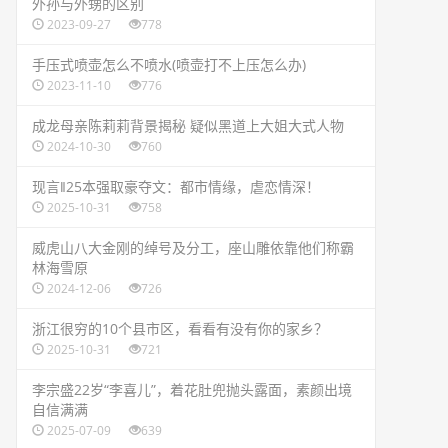
​外孙与外甥的区别
2023-09-27
778
​手压式喷壶怎么不喷水(喷壶打不上压怎么办)
2023-11-10
776
​成龙母亲陈莉莉背景揭秘 疑似黑道上大姐大式人物
2024-10-30
760
​现言‖25本强取豪夺文：都市情缘，虐恋情深！
2025-10-31
758
​威虎山八大金刚的绰号及分工，座山雕依靠他们称霸
林海雪原
2024-12-06
726
​浙江很穷的10个县市区，看看有没有你的家乡？
2025-10-31
721
​李宗盛22岁“李喜儿”，着花肚兜抛头露面，素颜出境
自信满满
2025-07-09
639