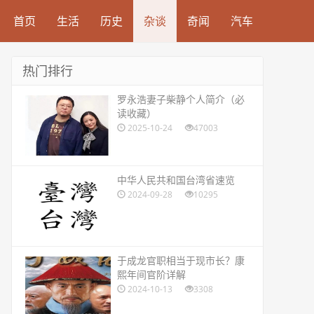
首页
生活
历史
杂谈
奇闻
汽车
热门排行
​罗永浩妻子柴静个人简介（必
读收藏）
2025-10-24
47003
​中华人民共和国台湾省速览
2024-09-28
10295
​于成龙官职相当于现市长？康
熙年间官阶详解
2024-10-13
3308