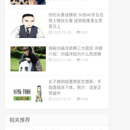
​你的头像该换啦 30到40岁左右
男士微信头像 成熟稳重事业蒸
蒸日上
2025-10-26
1367
​揭秘刘福洋退赛三大原因 详细
介绍：刘福洋因为什么而退赛
2023-11-08
1168
​女子做阴超遭男医生猥亵，手
指竟插进下体，院方：这是正
常操作
2025-10-31
1099
相关推荐