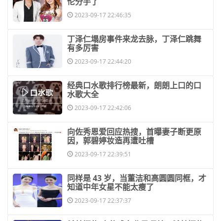
伦分手了
2023-09-17 22:46:35
​丁泽仁塌房事件来龙去脉，丁泽仁跳舞
有多厉害
2023-09-17 22:44:20
​经典口水歌排行榜最新，朗朗上口的口
水歌大全
2023-09-17 22:42:06
​向佐秀恩爱回应热搜，首曝妻子断更原
因，郭碧婷妆造再遭吐槽
2023-09-17 22:39:51
​同样是 43 岁，当董洁和高圆圆同框，才
知道中年女星不能太瘦了
2023-09-17 22:37:37