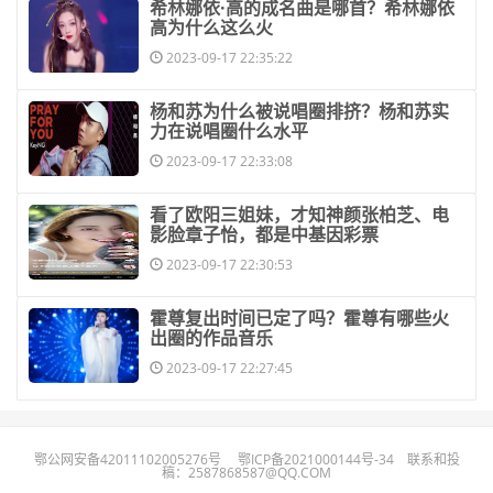
​希林娜依·高的成名曲是哪首？希林娜依
高为什么这么火
2023-09-17 22:35:22
​杨和苏为什么被说唱圈排挤？杨和苏实
力在说唱圈什么水平
2023-09-17 22:33:08
​看了欧阳三姐妹，才知神颜张柏芝、电
影脸章子怡，都是中基因彩票
2023-09-17 22:30:53
​霍尊复出时间已定了吗？霍尊有哪些火
出圈的作品音乐
2023-09-17 22:27:45
鄂公网安备42011102005276号
鄂ICP备2021000144号-34
联系和投
稿：2587868587@QQ.COM