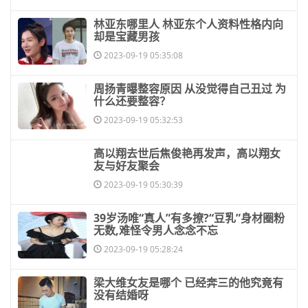
​林亚东哪里人 林亚东个人资料性格内向
却是宝藏男孩
2023-09-19 05:35:08
​周扬青曝整容原因 从没觉得自己丑过 为
什么还要整容？
2023-09-19 05:32:53
​高以翔去世后焦俊艳再发声，高以翔女
友与好友聚会
2023-09-19 05:30:39
​39岁汤唯“真人”有多撩?“豆乳”身材圈粉
无数,难怪令男人念念不忘
2023-09-19 05:28:24
​梁大维女友是哪个 已经奔三的他究竟有
没有结婚呀