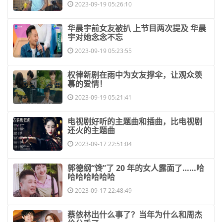
2023-09-19 05:26:10
​华晨宇前女友被扒 上节目两次提及 华晨
宇对她念念不忘
2023-09-19 05:23:55
​权律新剧在雨中为女友撑伞，让观众羡
慕的爱情！
2023-09-19 05:21:41
​电视剧好听的主题曲和插曲，比电视剧
还火的主题曲
2023-09-17 22:51:04
​郭德纲“馋”了 20 年的女人露面了……哈
哈哈哈哈哈哈
2023-09-17 22:48:49
​蔡依林出什么事了？当年为什么和周杰