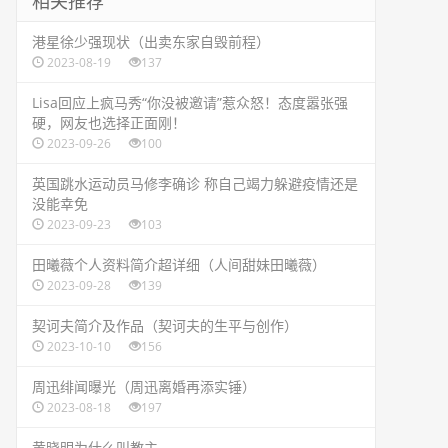
相关推荐
​港星徐少强现状（出卖东家自毁前程）
2023-08-19
137
​Lisa回应上疯马秀“你没被邀请”惹众怒！态度嚣张强
硬，网友也选择正面刚！
2023-09-26
100
​英国跳水运动员马修李确诊 称自己竭力躲避疫情还是
没能幸免
2023-09-23
103
​田曦薇个人资料简介超详细（人间甜妹田曦薇）
2023-09-28
139
​契诃夫简介及作品（契诃夫的生平与创作）
2023-10-10
156
​周迅绯闻曝光（周迅离婚再添实锤）
2023-08-18
197
​黄晓明为什么叫教主