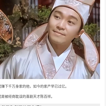
就赚下千万身家的他，如今的家产早已过亿。
就是被经商耽误的喜剧天才陈百祥。