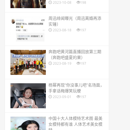
2023-10-08
198
​周迅绯闻曝光（周迅离婚再添
实锤）
2023-08-18
197
​奔跑吧黄河篇直播回放第三期
（奔跑吧盛夏的果）
2023-08-19
197
​杨幂再现“你没事儿吧”名场面，
手拿话梅爆笑玩梗
2023-09-01
197
​中国十大人体模特艺术图 最美
女模特都有谁 人体艺术美女模
特