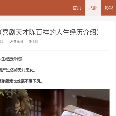
首页
八卦
影视
（喜剧天才陈百祥的人生经历介绍）
:36
热贴网
330
人生经历介绍）
资产过亿却无儿无女。
星驰飙戏也丝毫不落下风。