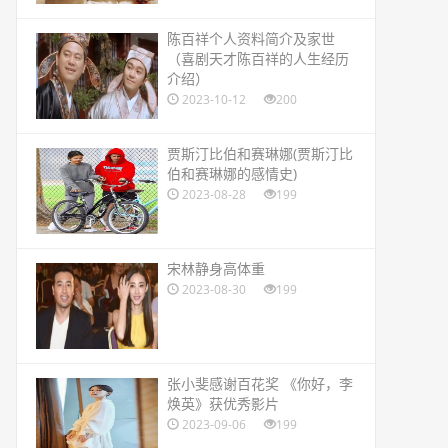
​陈百祥个人资料简介及家世
（喜剧天才陈百祥的人生经历
介绍）
2023-10-12
200
​贾斯汀比伯和赛琳娜(贾斯汀比
伯和赛琳娜的感情史)
2023-08-28
199
​宋林静身高体重
2023-08-30
199
​张小斐感谢百花奖 《你好，李
焕英》获优秀影片
2023-09-06
199