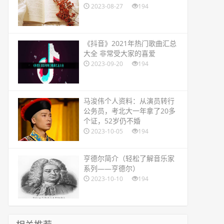
2023-08-27
194
​《抖音》2021年热门歌曲汇总
大全 非常受大家的喜爱
2023-09-20
194
​马浚伟个人资料：从演员转行
公务员，考北大一年拿了20多
个证，52岁仍不婚
2023-10-05
194
​亨德尔简介（轻松了解音乐家
系列——亨德尔）
2023-10-10
194