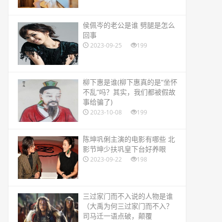
​侯佩岑的老公是谁 劈腿是怎么
回事
2023-09-25
199
​柳下惠是谁(柳下惠真的是“坐怀
不乱”吗？其实，我们都被假故
事给骗了)
2023-10-08
199
​陈坤巩俐主演的电影有哪些 北
影节坤少扶巩皇下台好养眼
2023-09-22
198
​三过家门而不入说的人物是谁
（大禹为何三过家门而不入？
司马迁一语点破，颠覆