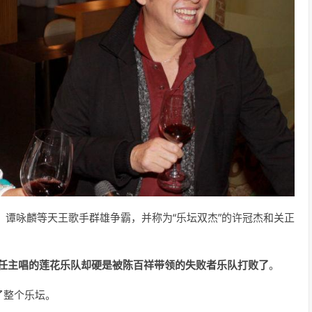
、谭咏麟等天王歌手群雄争霸，并称为“乐坛双杰”的许冠杰和关正
任主唱的莲花乐队却硬是被陈百祥带领的失败者乐队打败了
。
了整个乐坛。