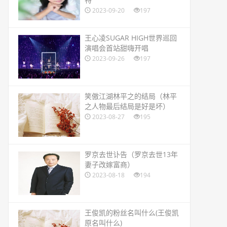
2023-09-20
197
​王心凌SUGAR HIGH世界巡回
演唱会首站甜嗨开唱
2023-09-26
197
​笑傲江湖林平之的结局（林平
之人物最后结局是好是坏）
2023-08-27
195
​罗京去世讣告（罗京去世13年
妻子改嫁富商）
2023-08-18
194
​王俊凯的粉丝名叫什么(王俊凯
原名叫什么)