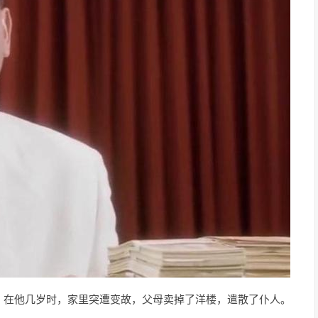
，在他几岁时，家里突遭变故，父母卖掉了洋楼，遣散了仆人。