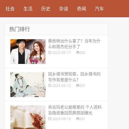
社会
生活
历史
杂谈
奇闻
汽车
热门排行
​蔡依林出什么事了？当年为什
么和周杰伦分手了
2023-09-17
202
​回乡偶书贺知章，回乡偶书的
写作背景是什么？
2023-09-12
201
​央吉玛老公是哪里的 个人资料
及隐退重回荧屏原因曝光
2023-09-19
201