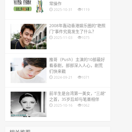
常操作
2025-10-31
1119
​2008年轰动香港娱乐圈的“艳照
门”事件究竟发生了什么？
2025-11-03
1075
​推哥（Push）主演的10部最好
看泰剧，部部深入人心，剧荒
们快来戳
2024-09-21
1071
​前半生是台湾第一美女，“三胡”
之首，35岁后却与笔墨相伴
2025-10-16
1062