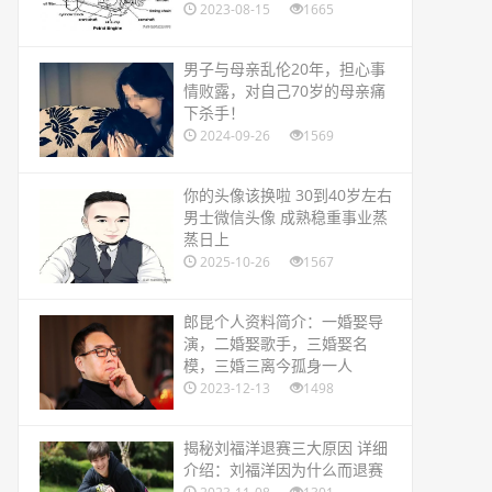
2023-08-15
1665
​男子与母亲乱伦20年，担心事
情败露，对自己70岁的母亲痛
下杀手！
2024-09-26
1569
​你的头像该换啦 30到40岁左右
男士微信头像 成熟稳重事业蒸
蒸日上
2025-10-26
1567
​郎昆个人资料简介：一婚娶导
演，二婚娶歌手，三婚娶名
模，三婚三离今孤身一人
2023-12-13
1498
​揭秘刘福洋退赛三大原因 详细
介绍：刘福洋因为什么而退赛