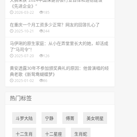
《先进企业》”
2026-03-22
185
​在重庆一个月工资多少正常？网友的回答扎心了
2025-10-21
244
​马伊琍的原生家庭：从小在弄堂里长大的她，却活成
了“马司令”！
2025-07-20
126
​黄安透露30年不参加颁奖典礼的原因：他曾演唱的经
典老歌《新鸳鸯蝴蝶梦》
2025-01-02
86
热门标签
​斗罗大陆
宁静
傅菁
美女明星
十二生肖
十二星座
生肖蛇