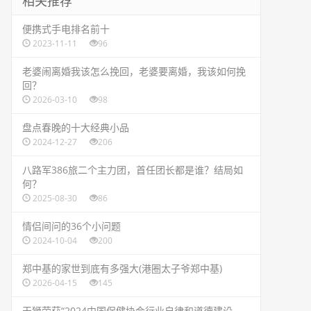
相关推荐
​便携式手电排名前十
2023-11-11
96
老婆闹离婚我该怎么挽回，老婆要离婚，我该如何挽
回？
2026-03-10
98
​盘点春晚的十大经典小品
2024-12-27
206
​八路军386旅二个主力团，首任团长都是谁？结局如
何？
2025-08-30
86
​情侣间问的36个小问题
2024-10-04
200
​郑中基的家世到底有多强大(港圈太子爷郑中基)
2026-04-15
145
​天狮荣获“2024中国保健协会行业自律和道德建设