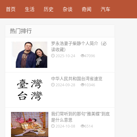
首页
生活
历史
杂谈
奇闻
汽车
热门排行
​罗永浩妻子柴静个人简介（必
读收藏）
2025-10-24
47096
​中华人民共和国台湾省速览
2024-09-28
10346
​我们常听到的那句“雅美蝶”到底
是什么意思
2024-10-08
6514