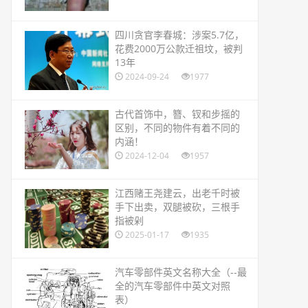
​四川贪官李春城：涉案5.7亿，
花费2000万公款迁祖坟，被判
13年
2024-09-24
1977
​古代首饰中，簪、钗和步摇的
区别，不同的物件有着不同的
内涵！
2024-12-04
1957
​江西赌王尧建云，出老千时被
手下出卖，双腿被砍，三根手
指被剁
2025-01-17
1935
​汽车零部件英文名称大全（--最
全的汽车零部件中英文对照
表）