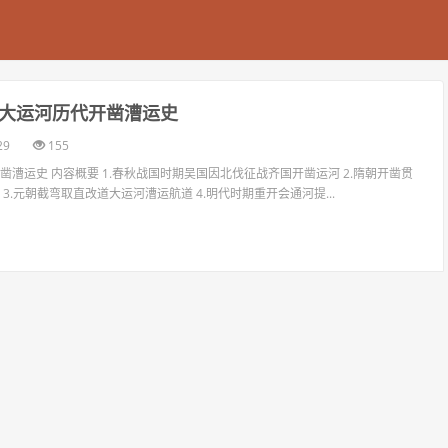
大运河历代开凿漕运史
29
155
漕运史 内容概要 1.春秋战国时期吴国因北伐征战齐国开凿运河 2.隋朝开凿贯
3.元朝截弯取直改道大运河漕运航道 4.明代时期重开会通河提...