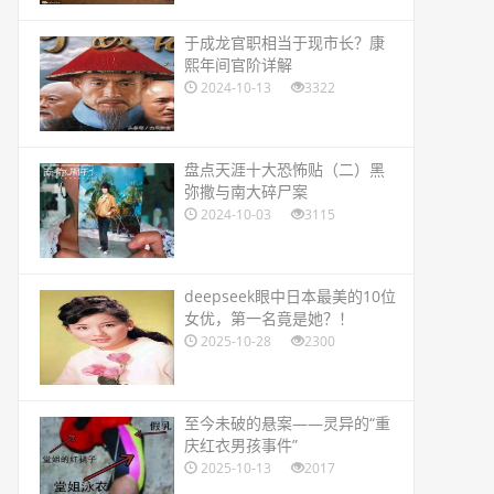
​于成龙官职相当于现市长？康
熙年间官阶详解
2024-10-13
3322
​盘点天涯十大恐怖贴（二）黑
弥撒与南大碎尸案
2024-10-03
3115
​deepseek眼中日本最美的10位
女优，第一名竟是她？！
2025-10-28
2300
​至今未破的悬案——灵异的“重
庆红衣男孩事件”
2025-10-13
2017