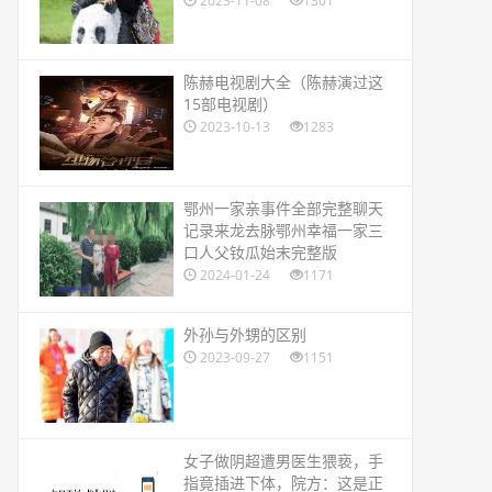
2023-11-08
1301
​陈赫电视剧大全（陈赫演过这
15部电视剧）
2023-10-13
1283
​鄂州一家亲事件全部完整聊天
记录来龙去脉鄂州幸福一家三
口人父钕瓜始末完整版
2024-01-24
1171
​外孙与外甥的区别
2023-09-27
1151
​女子做阴超遭男医生猥亵，手
指竟插进下体，院方：这是正