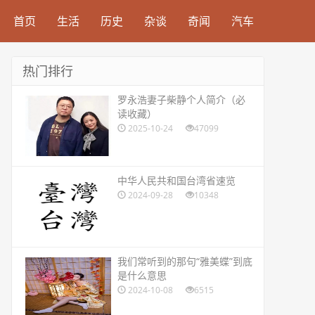
首页
生活
历史
杂谈
奇闻
汽车
热门排行
​罗永浩妻子柴静个人简介（必
读收藏）
2025-10-24
47099
​中华人民共和国台湾省速览
2024-09-28
10348
​我们常听到的那句“雅美蝶”到底
是什么意思
2024-10-08
6515