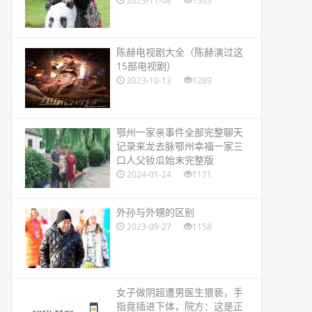
2023-11-08
1303
​陈赫电视剧大全（陈赫演过这
15部电视剧）
2023-10-13
1289
​鄂州一家亲事件全部完整聊天
记录来龙去脉鄂州幸福一家三
口人父钕瓜始末完整版
2024-01-24
1171
​外孙与外甥的区别
2023-09-27
1158
​女子做阴超遭男医生猥亵，手
指竟插进下体，院方：这是正