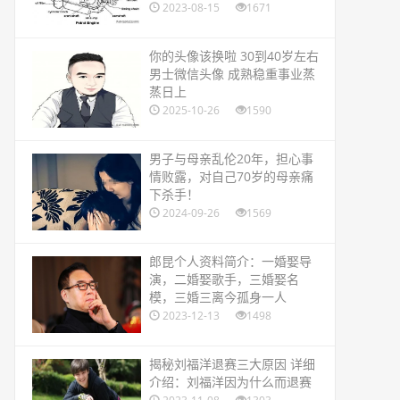
2023-08-15
1671
​你的头像该换啦 30到40岁左右
男士微信头像 成熟稳重事业蒸
蒸日上
2025-10-26
1590
​男子与母亲乱伦20年，担心事
情败露，对自己70岁的母亲痛
下杀手！
2024-09-26
1569
​郎昆个人资料简介：一婚娶导
演，二婚娶歌手，三婚娶名
模，三婚三离今孤身一人
2023-12-13
1498
​揭秘刘福洋退赛三大原因 详细
介绍：刘福洋因为什么而退赛