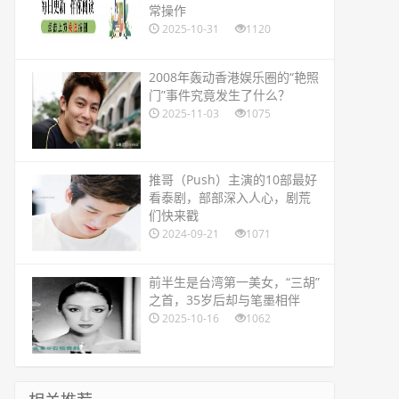
常操作
2025-10-31
1120
​2008年轰动香港娱乐圈的“艳照
门”事件究竟发生了什么？
2025-11-03
1075
​推哥（Push）主演的10部最好
看泰剧，部部深入人心，剧荒
们快来戳
2024-09-21
1071
​前半生是台湾第一美女，“三胡”
之首，35岁后却与笔墨相伴
2025-10-16
1062