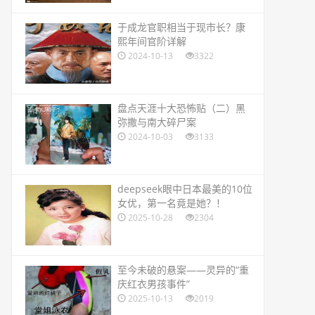
​于成龙官职相当于现市长？康
熙年间官阶详解
2024-10-13
3322
​盘点天涯十大恐怖贴（二）黑
弥撒与南大碎尸案
2024-10-03
3133
​deepseek眼中日本最美的10位
女优，第一名竟是她？！
2025-10-28
2304
​至今未破的悬案——灵异的“重
庆红衣男孩事件”
2025-10-13
2019