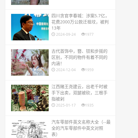
​四川贪官李春城：涉案5.7亿，
花费2000万公款迁祖坟，被判
13年
2024-09-24
1977
​古代首饰中，簪、钗和步摇的
区别，不同的物件有着不同的
内涵！
2024-12-04
1959
​江西赌王尧建云，出老千时被
手下出卖，双腿被砍，三根手
指被剁
2025-01-17
1935
​汽车零部件英文名称大全（--最
全的汽车零部件中英文对照
表）