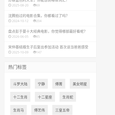
2025-08-20
69
​沈腾拍过的电影合集，你都看过了吗？
2024-10-12
204
​盘点彭于晏十大经典电影，你觉得哪部最好看呢？
2026-06-05
85
​宋仲基结婚生子后复出参加活动 首次谈当爸爸感受
2025-10-09
147
热门标签
​斗罗大陆
宁静
傅菁
美女明星
十二生肖
十二星座
生肖蛇
生肖马
​傅艺伟
三皇五帝