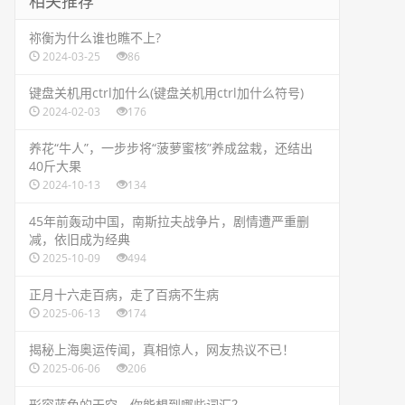
相关推荐
​祢衡为什么谁也瞧不上?
2024-03-25
86
​键盘关机用ctrl加什么(键盘关机用ctrl加什么符号)
2024-02-03
176
​养花“牛人”，一步步将“菠萝蜜核”养成盆栽，还结出
40斤大果
2024-10-13
134
​45年前轰动中国，南斯拉夫战争片，剧情遭严重删
减，依旧成为经典
2025-10-09
494
​正月十六走百病，走了百病不生病
2025-06-13
174
​揭秘上海奥运传闻，真相惊人，网友热议不已！
2025-06-06
206
​形容蓝色的天空，你能想到哪些词汇？