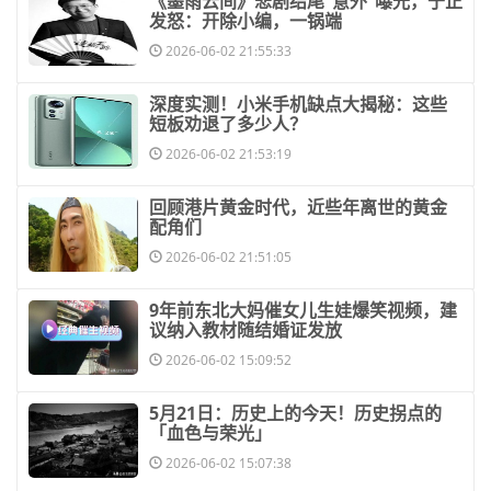
​《墨雨云间》悲剧结尾“意外”曝光，于正
发怒：开除小编，一锅端
2026-06-02 21:55:33
​深度实测！小米手机缺点大揭秘：这些
短板劝退了多少人？
2026-06-02 21:53:19
​回顾港片黄金时代，近些年离世的黄金
配角们
2026-06-02 21:51:05
​9年前东北大妈催女儿生娃爆笑视频，建
议纳入教材随结婚证发放
2026-06-02 15:09:52
​5月21日：历史上的今天！历史拐点的
「血色与荣光」
2026-06-02 15:07:38