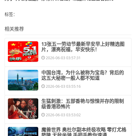
标签：
相关推荐
​13张五一劳动节最新早安早上好精选图
片，漂亮祝福，早安快乐！
2026-06-03 03:57:31
​中国台湾，为什么被称为宝岛？背后的
这五大秘密一般人都不知道
2026-06-03 03:55:16
​生猛刺激：五部香艳与惊悚并存的限制
级香港恐怖片
2026-06-03 03:53:02
​魔兽世界 奥杜尔副本终极攻略 零灯尤格
萨隆 无敌坐骑 手把手教你速通