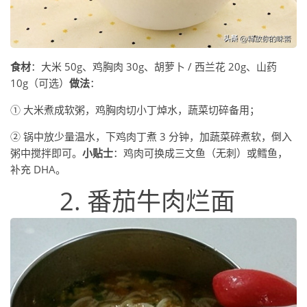
食材
：大米 50g、鸡胸肉 30g、胡萝卜 / 西兰花 20g、山药
10g（可选）
做法
：
① 大米煮成软粥，鸡胸肉切小丁焯水，蔬菜切碎备用；
② 锅中放少量温水，下鸡肉丁煮 3 分钟，加蔬菜碎煮软，倒入
粥中搅拌即可。
小贴士
：鸡肉可换成三文鱼（无刺）或鳕鱼，
补充 DHA。
2. 番茄牛肉烂面