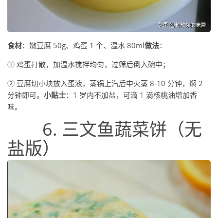
食材
：嫩豆腐 50g、鸡蛋 1 个、温水 80ml
做法
：
① 鸡蛋打散，加温水搅拌均匀，过筛后倒入碗中；
② 豆腐切小块放入蛋液，蒸锅上汽后中火蒸 8-10 分钟，焖 2
分钟即可。
小贴士
：1 岁内不加盐，可滴 1 滴核桃油增加香
味。
6. 三文鱼蔬菜饼（无
盐版）