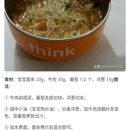
食材
：宝宝面条 20g、牛肉 30g、番茄 1/2 个、洋葱 10g
做
法
：
① 牛肉剁成泥，番茄去皮切块，洋葱切末；
② 锅中少油（宝宝热炒油），炒香洋葱，加牛肉泥翻炒至变
色，加番茄煮软出汁；
③ 加水煮面，面条煮烂后混合即可。