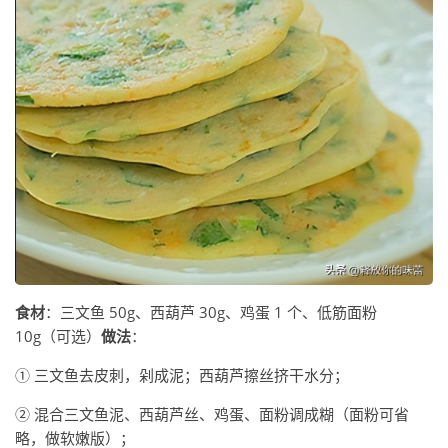
食材
：三文鱼 50g、西葫芦 30g、鸡蛋 1 个、低筋面粉
10g（可选）
做法
：
① 三文鱼去皮刺，剁成泥；西葫芦擦丝挤干水分；
② 混合三文鱼泥、西葫芦丝、鸡蛋、面粉调成糊（面粉可省
略，做软嫩版）；