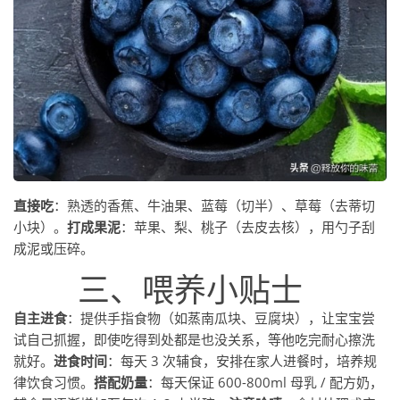
直接吃
：熟透的香蕉、牛油果、蓝莓（切半）、草莓（去蒂切
小块）。
打成果泥
：苹果、梨、桃子（去皮去核），用勺子刮
成泥或压碎。
三、喂养小贴士
自主进食
：提供手指食物（如蒸南瓜块、豆腐块），让宝宝尝
试自己抓握，即使吃得到处都是也没关系，等他吃完耐心擦洗
就好。
进食时间
：每天 3 次辅食，安排在家人进餐时，培养规
律饮食习惯。
搭配奶量
：每天保证 600-800ml 母乳 / 配方奶，