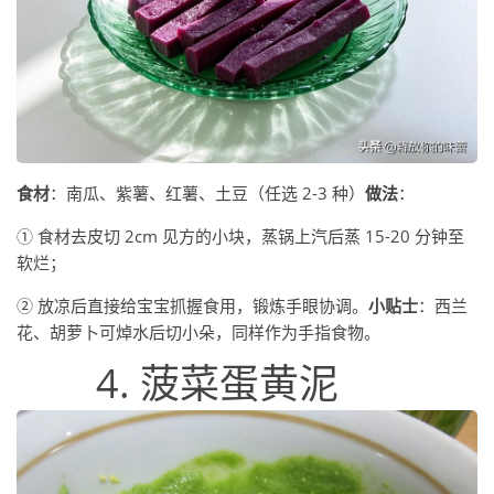
食材
：南瓜、紫薯、红薯、土豆（任选 2-3 种）
做法
：
① 食材去皮切 2cm 见方的小块，蒸锅上汽后蒸 15-20 分钟至
软烂；
② 放凉后直接给宝宝抓握食用，锻炼手眼协调。
小贴士
：西兰
花、胡萝卜可焯水后切小朵，同样作为手指食物。
4. 菠菜蛋黄泥