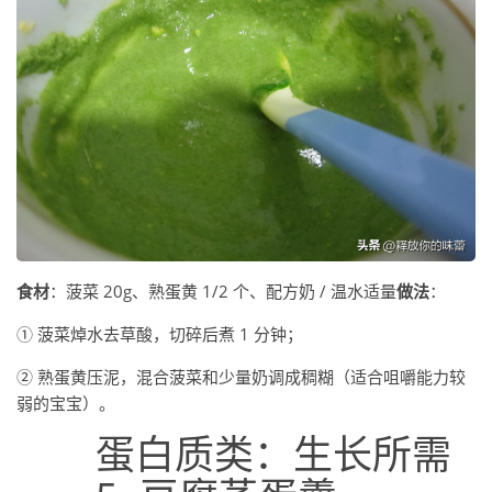
食材
：菠菜 20g、熟蛋黄 1/2 个、配方奶 / 温水适量
做法
：
① 菠菜焯水去草酸，切碎后煮 1 分钟；
② 熟蛋黄压泥，混合菠菜和少量奶调成稠糊（适合咀嚼能力较
弱的宝宝）。
蛋白质类：生长所需