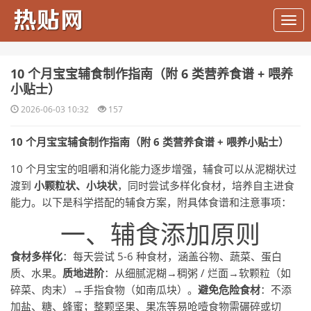
​10 个月宝宝辅食制作指南（附 6 类营养食谱 + 喂养
小贴士）
2026-06-03 10:32
157
10 个月宝宝辅食制作指南（附 6 类营养食谱 + 喂养小贴士）
10 个月宝宝的咀嚼和消化能力逐步增强，辅食可以从泥糊状过
渡到
小颗粒状、小块状
，同时尝试多样化食材，培养自主进食
能力。以下是科学搭配的辅食方案，附具体食谱和注意事项：
一、辅食添加原则
食材多样化
：每天尝试 5-6 种食材，涵盖谷物、蔬菜、蛋白
质、水果。
质地进阶
：从细腻泥糊→稠粥 / 烂面→软颗粒（如
碎菜、肉末）→手指食物（如南瓜块）。
避免危险食材
：不添
加盐、糖、蜂蜜；整颗坚果、果冻等易呛噎食物需碾碎或切