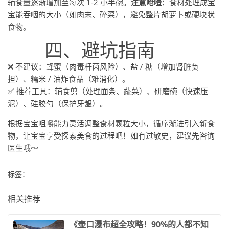
辅食量逐渐增加至每次 1-2 小半碗。
注意呛噎
：食材处理成宝
宝能吞咽的大小（如肉末、碎菜），避免整片胡萝卜或硬块状
食物。
四、避坑指南
❌ 不建议：蜂蜜（肉毒杆菌风险）、盐 / 糖（增加肾脏负
担）、糯米 / 油炸食品（难消化）。
✅ 推荐工具：辅食剪（处理面条、蔬菜）、研磨碗（快速压
泥）、硅胶勺（保护牙龈）。
根据宝宝咀嚼能力灵活调整食材颗粒大小，循序渐进引入新食
物，让宝宝享受探索美食的过程吧！如有过敏史，建议先咨询
医生哦～
标签：
相关推荐
​《壶口瀑布超全攻略！90%的人都不知