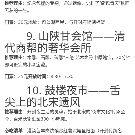
推荐理由
：纪念包拯的专祠，通过蜡像、史料了解“包青天”铁面
无私的一生。
门票
：30元
地址
：包公湖西岸，与开封府隔湖相望
9. 山陕甘会馆——清
代商帮的奢华会所
推荐理由
：木雕、石雕、砖雕“三绝”艺术堪称中原瑰宝，30分钟
即可逛完的小众宝藏。
门票
：25元
开放时间
：8:30-17:30
10. 鼓楼夜市——舌
尖上的北宋遗风
推荐理由
：开封夜生活的灵魂，始于北宋的“夜市文化”传承至
今，百米长街汇聚300+小吃摊。
必吃清单
：灌汤包羊肉炕馍炒红薯泥鲤鱼焙面（开封传统名