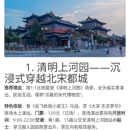
1. 清明上河园——沉
浸式穿越北宋都城
推荐理由
：按1:1比例复原《清明上河图》场景，全天候实景演
出、民俗互动，堪称“活着的宋代博物馆”。
特色体验
：看《岳飞枪挑小梁王》马战、赏《大宋·东京梦华》
夜场水上演出。
门票
：120元（日场），夜场演出票另购
开放时
间
：9:00-22:00
交通
：乘1路、15路公交至清明上河园站
小贴
士
：穿汉服入园拍照更出片，景区内有租赁服务。