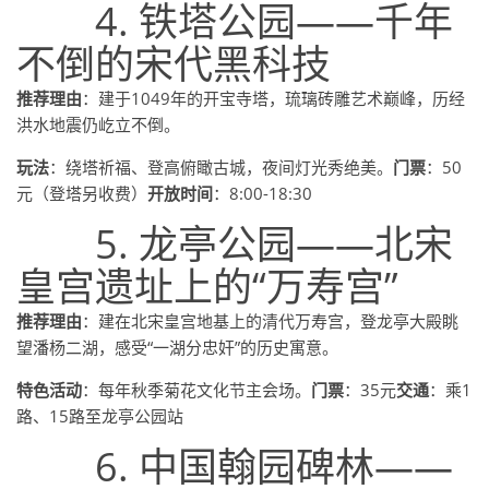
4. 铁塔公园——千年
不倒的宋代黑科技
推荐理由
：建于1049年的开宝寺塔，琉璃砖雕艺术巅峰，历经
洪水地震仍屹立不倒。
玩法
：绕塔祈福、登高俯瞰古城，夜间灯光秀绝美。
门票
：50
元（登塔另收费）
开放时间
：8:00-18:30
5. 龙亭公园——北宋
皇宫遗址上的“万寿宫”
推荐理由
：建在北宋皇宫地基上的清代万寿宫，登龙亭大殿眺
望潘杨二湖，感受“一湖分忠奸”的历史寓意。
特色活动
：每年秋季菊花文化节主会场。
门票
：35元
交通
：乘1
路、15路至龙亭公园站
6. 中国翰园碑林——