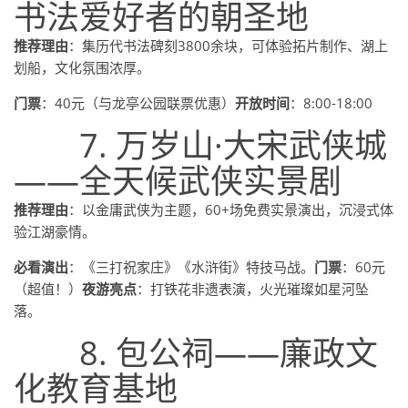
书法爱好者的朝圣地
推荐理由
：集历代书法碑刻3800余块，可体验拓片制作、湖上
划船，文化氛围浓厚。
门票
：40元（与龙亭公园联票优惠）
开放时间
：8:00-18:00
7. 万岁山·大宋武侠城
——全天候武侠实景剧
推荐理由
：以金庸武侠为主题，60+场免费实景演出，沉浸式体
验江湖豪情。
必看演出
：《三打祝家庄》《水浒街》特技马战。
门票
：60元
（超值！）
夜游亮点
：打铁花非遗表演，火光璀璨如星河坠
落。
8. 包公祠——廉政文
化教育基地