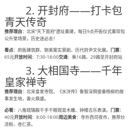
2. 开封府——打卡包
青天传奇
推荐理由
：北宋“天下首府”遗址重建，每日9点开衙仪式重现包
公升堂场景，历史迷必去！
看点
：府衙建筑群、铡美案实景剧、历代府尹文化展。
门票
：
65元
开放时间
：7:30-18:00
交通
：乘16路、29路至开封府站
3. 大相国寺——千年
皇家禅寺
推荐理由
：北宋皇家寺院，《水浒传》鲁智深倒拔垂杨柳的故
事发生地，香火鼎盛。
必看
：八角琉璃殿千手千眼观音木雕、钟楼古乐表演。
门票
：
40元
开放时间
：8:00-18:00
周边美食
：寺外西司夜市，推荐炒
凉粉、杏仁茶。