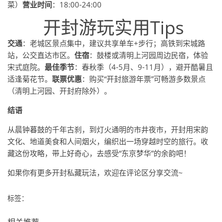
菜）
营业时间
：18:00-24:00
开封游玩实用Tips
交通
：老城区景点集中，建议共享单车+步行；高铁到宋城路
站，公交直达市区。
住宿
：鼓楼或清明上河园周边民宿，体验
宋式庭院。
最佳季节
：春秋季（4-5月、9-11月），避开酷暑且
适逢菊花节。
联票优惠
：购买“开封旅游年票”可畅游多数景点
（清明上河园、开封府除外）。
结语
从晨钟暮鼓的千年古刹，到灯火通明的市井夜市，开封用宋韵
文化、地道美食和人间烟火，编织出一场穿越时空的旅行。收
藏这份攻略，带上好奇心，去感受“东京梦华”的余韵吧！
如果你有更多开封私藏玩法，欢迎在评论区分享交流~
标签：
相关推荐