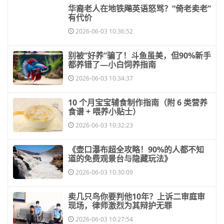
​华裔老人在地铁飚英语怒骂？“倚老卖老”
有代价
2026-06-03 10:36:52
​别被“好养”骗了！斗鱼虽美，但90%新手
都养错了—小白饲养指南
2026-06-03 10:34:37
​10 个月宝宝辅食制作指南（附 6 类营养
食谱 + 喂养小贴士）
2026-06-03 10:32:23
​《壶口瀑布超全攻略！90%的人都不知
道的免费观景台与隐藏玩法》
2026-06-03 10:30:09
​卖几只鸟你要判他10年？上诉二审庭审
现场，律师激烈为其辩护无罪
2026-06-03 10:27:54