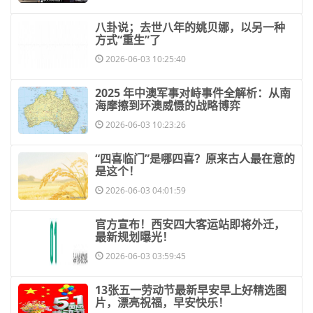
​八卦说；去世八年的姚贝娜，以另一种
方式“重生”了
2026-06-03 10:25:40
​2025 年中澳军事对峙事件全解析：从南
海摩擦到环澳威慑的战略博弈
2026-06-03 10:23:26
​“四喜临门”是哪四喜？原来古人最在意的
是这个！
2026-06-03 04:01:59
​官方宣布！西安四大客运站即将外迁，
最新规划曝光！
2026-06-03 03:59:45
​13张五一劳动节最新早安早上好精选图
片，漂亮祝福，早安快乐！